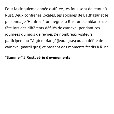
Pour la cinquième année d'affilée, les fous sont de retour à
Rust. Deux confréries locales, les socières de Balthazar et le
personnage "Hanfrözi" font régner à Rust une ambiance de
fête lors des différents défilés de carnaval pendant ces
journées du mois de février. De nombreux visiteurs
participent au "Vogtempfang" (jeudi gras) ou au défilé de
carnaval (mardi gras) et passent des moments festifs à Rust.
"Summer" à Rust: série d'événements
Le programme diversifié de spectacles et de musique fait
vivre la station de repos de Rust pendant l'été. Les
nombreuses représentations des artistes réjouissent le
public aux mois de juillet et août. Le "Summer" de Rust offre
l'ambiance idéale pour terminer une soirée estivale.
Festival de rue de Rust
Faire la fête, retrouver ses amis et déguster les spécialités